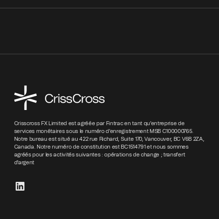
Crisscross FX Limited est agréée par Fintrac en tant qu'entreprise de
services monétaires sous le numéro d'enregistrement MSB C100000765.
Notre bureau est situé au 422 rue Richard, Suite 170, Vancouver, BC V6B 2ZA,
Canada. Notre numéro de constitution est BC1514791 et nous sommes
agréés pour les activités suivantes : opérations de change ; transfert
d'argent