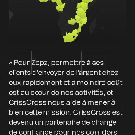
« Pour Zepz, permettre à ses
« 
clients d'envoyer de l'argent chez
au
eux rapidement et à moindre coût
et
est au cœur de nos activités, et
pa
CrissCross nous aide à mener à
l'
bien cette mission. CrissCross est
in
devenu un partenaire de change
pa
de confiance pour nos corridors
of