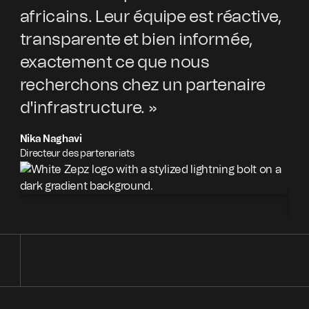
africains. Leur équipe est réactive,
ex
transparente et bien informée,
av
exactement ce que nous
pr
recherchons chez un partenaire
pa
d'infrastructure. »
d'
co
Nika Naghavi
Directeur des partenariats
Bra
VP P