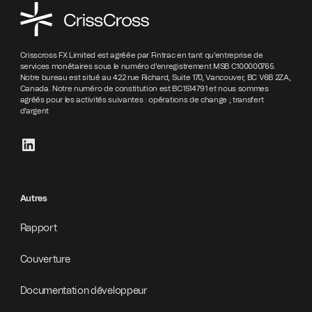
Crisscross FX Limited est agréée par Fintrac en tant qu'entreprise de
services monétaires sous le numéro d'enregistrement MSB C100000765.
Notre bureau est situé au 422 rue Richard, Suite 170, Vancouver, BC V6B 2ZA,
Canada. Notre numéro de constitution est BC1514791 et nous sommes
agréés pour les activités suivantes : opérations de change ; transfert
d'argent
Autres
Rapport
Couverture
Documentation développeur