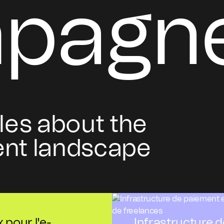
pagn
les about the
nt landscape
pour l'e-
Infrastructure 