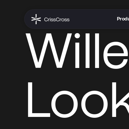
Produ
Will
Look