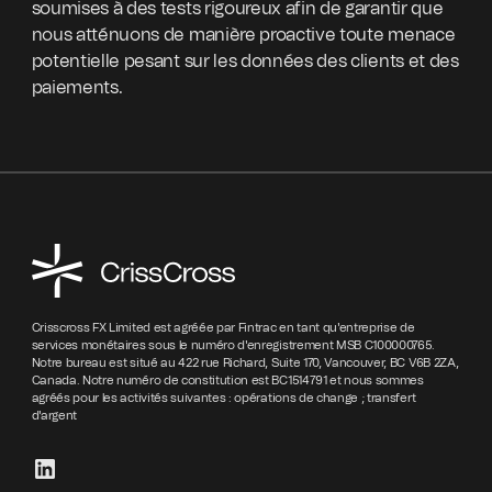
soumises à des tests rigoureux afin de garantir que
nous atténuons de manière proactive toute menace
potentielle pesant sur les données des clients et des
paiements.
Crisscross FX Limited est agréée par Fintrac en tant qu'entreprise de
services monétaires sous le numéro d'enregistrement MSB C100000765.
Notre bureau est situé au 422 rue Richard, Suite 170, Vancouver, BC V6B 2ZA,
Canada. Notre numéro de constitution est BC1514791 et nous sommes
agréés pour les activités suivantes : opérations de change ; transfert
d'argent