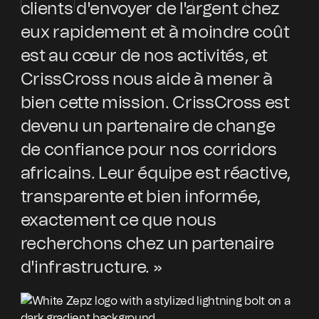
clients d'envoyer de l'argent chez
au
eux rapidement et à moindre coût
et
est au cœur de nos activités, et
pa
CrissCross nous aide à mener à
l'
bien cette mission. CrissCross est
in
devenu un partenaire de change
pa
de confiance pour nos corridors
of
africains. Leur équipe est réactive,
ex
transparente et bien informée,
av
exactement ce que nous
pr
recherchons chez un partenaire
pa
d'infrastructure. »
d'
co