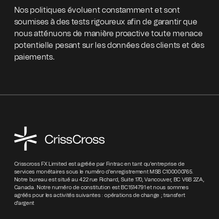
Nos politiques évoluent constamment et sont
soumises à des tests rigoureux afin de garantir que
nous atténuons de manière proactive toute menace
potentielle pesant sur les données des clients et des
paiements.
Crisscross FX Limited est agréée par Fintrac en tant qu'entreprise de
services monétaires sous le numéro d'enregistrement MSB C100000765.
Notre bureau est situé au 422 rue Richard, Suite 170, Vancouver, BC V6B 2ZA,
Canada. Notre numéro de constitution est BC1514791 et nous sommes
agréés pour les activités suivantes : opérations de change ; transfert
d'argent