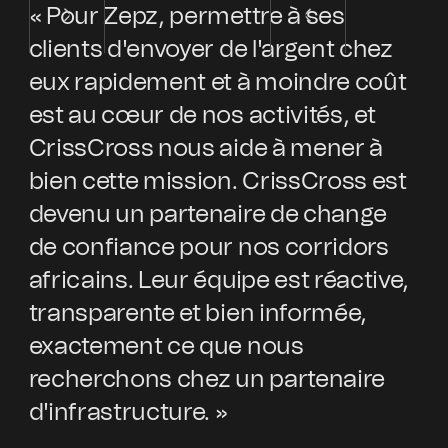
« Pour Zepz, permettre à ses
« 
clients d'envoyer de l'argent chez
au
eux rapidement et à moindre coût
et
est au cœur de nos activités, et
pa
CrissCross nous aide à mener à
l'
bien cette mission. CrissCross est
in
devenu un partenaire de change
pa
de confiance pour nos corridors
of
africains. Leur équipe est réactive,
ex
transparente et bien informée,
av
exactement ce que nous
pr
recherchons chez un partenaire
pa
d'infrastructure. »
d'
co