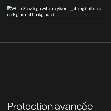
co
Nom
Nom 
Protection avancée