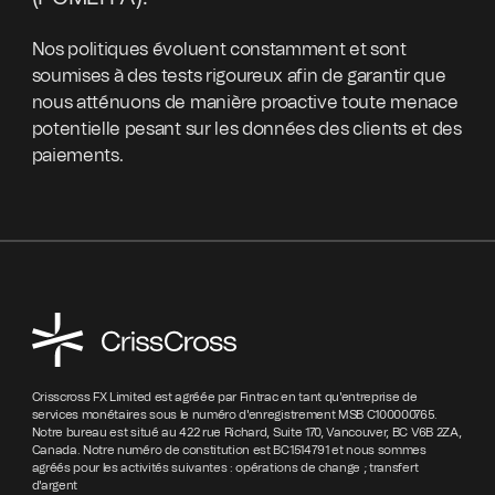
Nos politiques évoluent constamment et sont
soumises à des tests rigoureux afin de garantir que
nous atténuons de manière proactive toute menace
potentielle pesant sur les données des clients et des
paiements.
Crisscross FX Limited est agréée par Fintrac en tant qu'entreprise de
services monétaires sous le numéro d'enregistrement MSB C100000765.
Notre bureau est situé au 422 rue Richard, Suite 170, Vancouver, BC V6B 2ZA,
Canada. Notre numéro de constitution est BC1514791 et nous sommes
agréés pour les activités suivantes : opérations de change ; transfert
d'argent