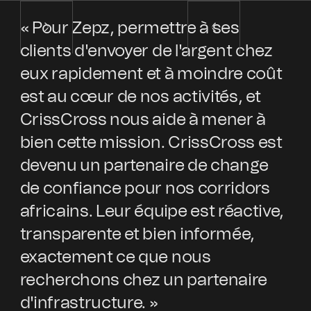
« Pour Zepz, permettre à ses
« 
clients d'envoyer de l'argent chez
au
eux rapidement et à moindre coût
et
est au cœur de nos activités, et
pa
CrissCross nous aide à mener à
l'
bien cette mission. CrissCross est
in
devenu un partenaire de change
pa
de confiance pour nos corridors
of
africains. Leur équipe est réactive,
ex
transparente et bien informée,
av
exactement ce que nous
pr
recherchons chez un partenaire
pa
d'infrastructure. »
d'