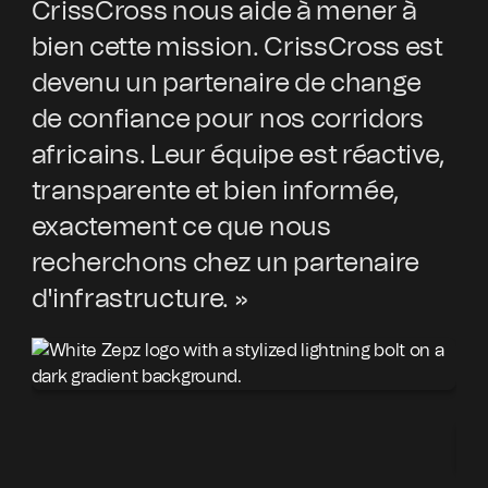
CrissCross nous aide à mener à
l'
bien cette mission. CrissCross est
in
devenu un partenaire de change
pa
de confiance pour nos corridors
of
africains. Leur équipe est réactive,
ex
transparente et bien informée,
av
exactement ce que nous
pr
recherchons chez un partenaire
pa
d'infrastructure. »
d'
co
Nom
Nom 