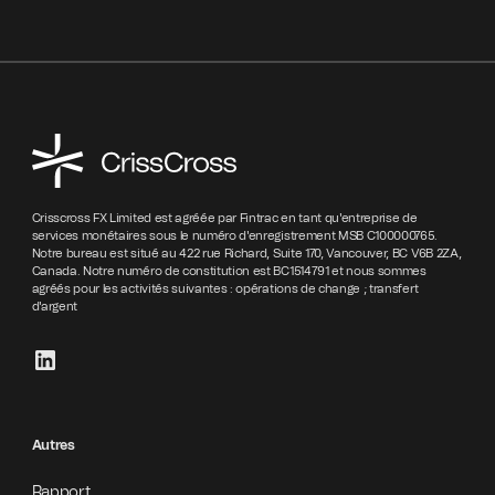
Crisscross FX Limited est agréée par Fintrac en tant qu'entreprise de
services monétaires sous le numéro d'enregistrement MSB C100000765.
Notre bureau est situé au 422 rue Richard, Suite 170, Vancouver, BC V6B 2ZA,
Canada. Notre numéro de constitution est BC1514791 et nous sommes
agréés pour les activités suivantes : opérations de change ; transfert
d'argent
Autres
Rapport