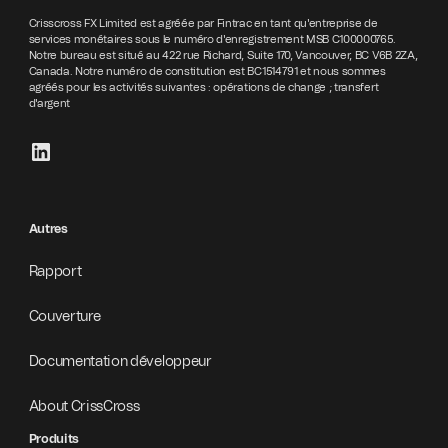
Crisscross FX Limited est agréée par Fintrac en tant qu'entreprise de
services monétaires sous le numéro d'enregistrement MSB C100000765.
Notre bureau est situé au 422 rue Richard, Suite 170, Vancouver, BC V6B 2ZA,
Canada. Notre numéro de constitution est BC1514791 et nous sommes
agréés pour les activités suivantes : opérations de change ; transfert
d'argent
Autres
Rapport
Couverture
Documentation développeur
About CrissCross
Produits