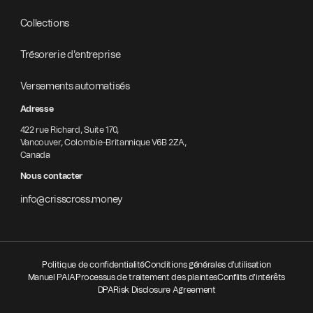
Collections
Trésorerie d'entreprise
Versements automatisés
Adresse
422 rue Richard, Suite 170,
Vancouver, Colombie-Britannique V6B 2ZA,
Canada
Nous contacter
info@crisscross.money
Politique de confidentialité
Conditions générales d'utilisation
Manuel PAIA
Processus de traitement des plaintes
Conflits d'intérêts
DPA
Risk Disclosure Agreement